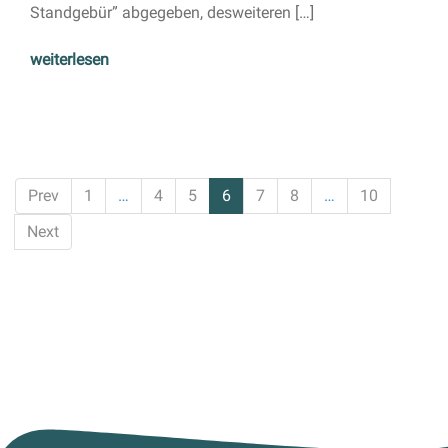
Standgebür” abgegeben, desweiteren […]
weiterlesen
Prev
1
…
4
5
6
7
8
…
10
Next